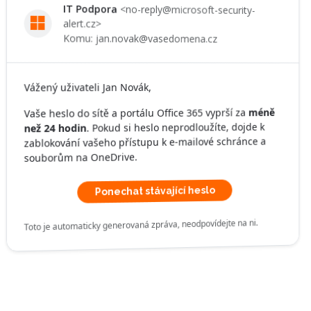
IT Podpora
<no-reply@microsoft-security-
alert.cz>
Komu: jan.novak@vasedomena.cz
Vážený uživateli Jan Novák,
méně
Vaše heslo do sítě a portálu Office 365 vyprší za
. Pokud si heslo neprodloužíte, dojde k
než 24 hodin
zablokování vašeho přístupu k e-mailové schránce a
souborům na OneDrive.
Ponechat stávající heslo
Toto je automaticky generovaná zpráva, neodpovídejte na ni.