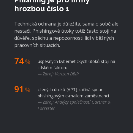
hrozbou číslo 1
Technická ochrana je důležitá, sama o sobě ale
nestačí. Phishingové útoky totiž často stojí na
důvěře, spěchu a nepozornosti lidí v běžných
pracovních situacích.
74
%
úspěšných kybernetických útoků stojí na
lidském faktoru
— Zdroj: Verizon DBIR
91
%
cílených útoků (APT) začíná spear-
phishingovým e-mailem zaměstnanci
— Zdroj: Analýzy společností Gartner &
Forrester