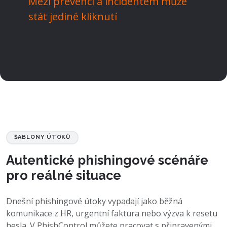
Mezi prevencí a incidentem může
stát jediné kliknutí
ŠABLONY ÚTOKŮ
Autentické phishingové scénáře
pro reálné situace
Dnešní phishingové útoky vypadají jako běžná
komunikace z HR, urgentní faktura nebo výzva k resetu
hesla. V PhishControl můžete pracovat s připravenými